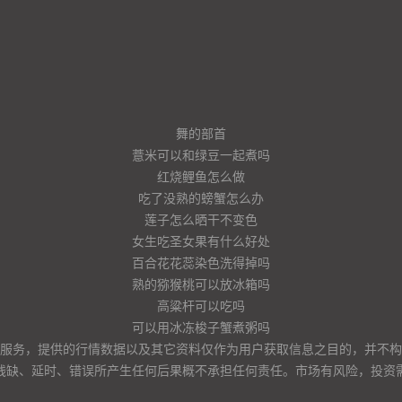
舞的部首
薏米可以和绿豆一起煮吗
红烧鲤鱼怎么做
吃了没熟的螃蟹怎么办
莲子怎么晒干不变色
女生吃圣女果有什么好处
百合花花蕊染色洗得掉吗
熟的猕猴桃可以放冰箱吗
高粱杆可以吃吗
可以用冰冻梭子蟹煮粥吗
服务，提供的行情数据以及其它资料仅作为用户获取信息之目的，并不构
残缺、延时、错误所产生任何后果概不承担任何责任。市场有风险，投资