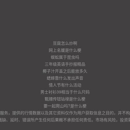
豆腐怎么炒啊
网上名媛是什么梗
蜈蚣属于昆虫吗
三年级英语手抄报精品
椰子汁开盖之后能放多久
蟋蟀靠什么发出声音
情人节有什么活动
男士衬衫39相当于什么尺码
甄嬛传钮钴禄是什么梗
要一起爬山吗?是什么梗
服务，提供的行情数据以及其它资料仅作为用户获取信息之目的，并不构
残缺、延时、错误所产生任何后果概不承担任何责任。市场有风险，投资